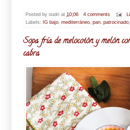
Posted by
oudri
at
10:06
4 comments
L
Labels:
IG bajo
,
mediterráneo
,
pan
,
patrocinado
Sopa fría de melocotón y melón con
cabra