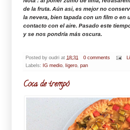
Nota : al poner zumo de lima, retrasare
de la fruta. Aún asi, es mejor no conser
la nevera, bien tapada con un film o en
contacto con el aire. Pasado este tiempo,
y se nos pondría más oscura.
Posted by
oudri
at
18:31
0 comments
L
Labels:
IG medio
,
ligero
,
pan
Coca de trempó