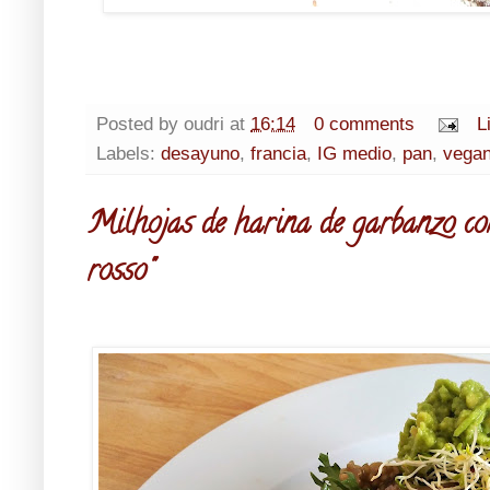
Posted by
oudri
at
16:14
0 comments
L
Labels:
desayuno
,
francia
,
IG medio
,
pan
,
vega
Milhojas de harina de garbanzo co
rosso"