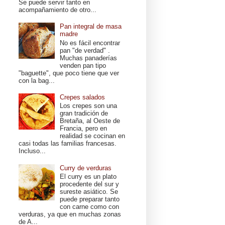
Se puede servir tanto en
acompañamiento de otro...
Pan integral de masa
madre
No es fácil encontrar
pan "de verdad" .
Muchas panaderías
venden pan tipo
"baguette", que poco tiene que ver
con la bag...
Crepes salados
Los crepes son una
gran tradición de
Bretaña, al Oeste de
Francia, pero en
realidad se cocinan en
casi todas las familias francesas.
Incluso...
Curry de verduras
El curry es un plato
procedente del sur y
sureste asiático. Se
puede preparar tanto
con carne como con
verduras, ya que en muchas zonas
de A...