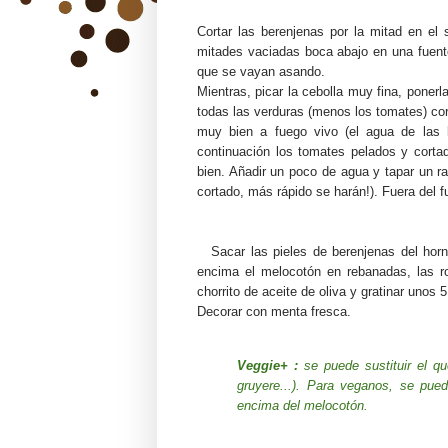
Cortar las berenjenas por la mitad en el 
mitades vaciadas boca abajo en una fuent
que se vayan asando.
Mientras, picar la cebolla muy fina, poner
todas las verduras (menos los tomates) cor
muy bien a fuego vivo (el agua de las b
continuación los tomates pelados y corta
bien. Añadir un poco de agua y tapar un r
cortado, más rápido se harán!). Fuera del f
Sacar las pieles de berenjenas del horn
encima el melocotón en rebanadas, las r
chorrito de aceite de oliva y gratinar unos
Decorar con menta fresca.
Veggie+ :
se puede sustituir el 
gruyere...). Para veganos, se pue
encima del melocotón.