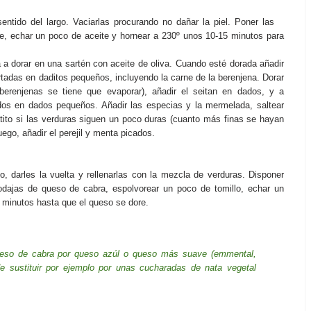
sentido del largo. Vaciarlas procurando no dañar la piel. Poner las
e, echar un poco de aceite y hornear a 230º unos 10-15 minutos para
la a dorar en una sartén con aceite de oliva. Cuando esté dorada añadir
tadas en daditos pequeños, incluyendo la carne de la berenjena. Dorar
erenjenas se tiene que evaporar), añadir el seitan en dados, y a
dos en dados pequeños. Añadir las especias y la mermelada, saltear
atito si las verduras siguen un poco duras (cuanto más finas se hayan
uego, añadir el perejil y menta picados.
o, darles la vuelta y rellenarlas con la mezcla de verduras. Disponer
odajas de queso de cabra, espolvorear un poco de tomillo, echar un
 5 minutos hasta que el queso se dore.
queso de cabra por queso azúl o queso más suave (emmental,
de sustituir por ejemplo por unas cucharadas de nata vegetal