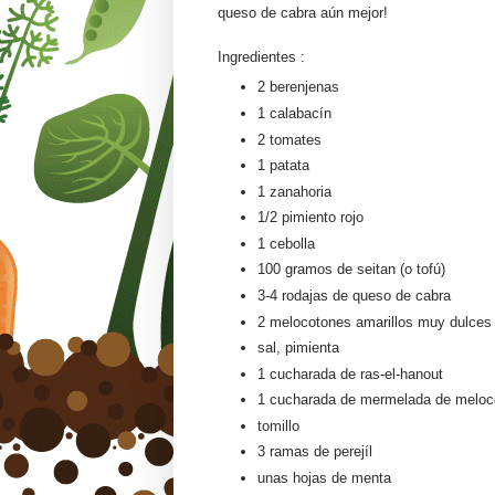
queso de cabra aún mejor!
Ingredientes :
2 berenjenas
1 calabacín
2 tomates
1 patata
1 zanahoria
1/2 pimiento rojo
1 cebolla
100 gramos de seitan (o tofú)
3-4 rodajas de queso de cabra
2 melocotones amarillos muy dulces
sal, pimienta
1 cucharada de ras-el-hanout
1 cucharada de mermelada de meloco
tomillo
3 ramas de perejíl
unas hojas de menta