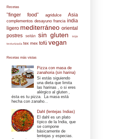
Recetas
"finger food"
Asia
agridulce
india
complementos
desayuno
francia
mediterráneo
ligero
oriental
sin gluten
postres
seitán
soja
vegan
tofú
tex mex
texturizada
Recetas más vistas
Pizza con masa de
zanahoria (sin harina)
Si estás siguiendo
una dieta que limita
las harinas , o si eres
alérgico al gluten ,
ésta es tu pizza. La masa está
hecha con zanaho...
Dahl (lentejas Indias)
El dahl es un plato
típico de la India, que
se compone
básicamente de
lentejas y especias.