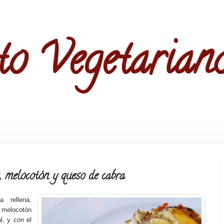
to Vegetarian
, melocotón y queso de cabra
 rellena,
 melocotón
, y con el