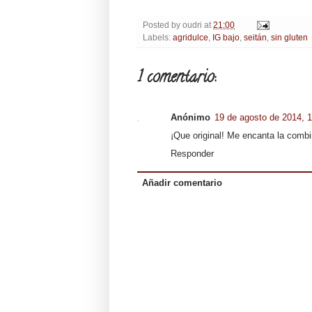
Posted by
oudri
at
21:00
Labels:
agridulce
,
IG bajo
,
seitán
,
sin gluten
1 comentario:
Anónimo
19 de agosto de 2014, 
¡Que original! Me encanta la comb
Responder
Añadir comentario