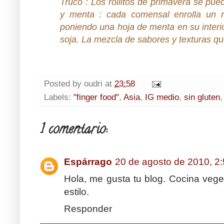
Truco : Los rollitos de primavera se pue
y menta : cada comensal enrolla un r
poniendo una hoja de menta en su interio
soja. La mezcla de sabores y texturas qu
Posted by
oudri
at
23:58
Labels:
"finger food"
,
Asia
,
IG medio
,
sin gluten
1 comentario:
Espárrago
20 de agosto de 2010, 2
Hola, me gusta tu blog. Cocina vege
estilo.
Responder