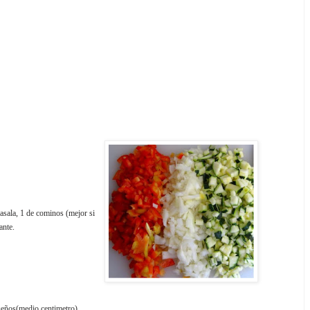
sala, 1 de cominos (mejor si
ante.
ueños(medio centimetro).