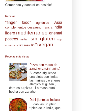
Comer rico y sano sí es posible!
Recetas
"finger food"
Asia
agridulce
india
complementos
desayuno
francia
mediterráneo
ligero
oriental
sin gluten
postres
seitán
soja
vegan
tofú
tex mex
texturizada
Recetas más vistas
Pizza con masa de
zanahoria (sin harina)
Si estás siguiendo
una dieta que limita
las harinas , o si eres
alérgico al gluten ,
ésta es tu pizza. La masa está
hecha con zanaho...
Dahl (lentejas Indias)
El dahl es un plato
típico de la India, que