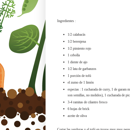
Ingredientes :
1/2 calabacín
1/2 berenjena
1/2 pimiento rojo
1 cebolla
1 diente de ajo
1/2 lata de garbanzos
1 porción de tofú
el zumo de 1 limón
especias : 1 cucharada de curry,
1 de garam ma
son semillas, no molidos), 1 cucharada de pic
3-4 ramitas de cilantro fresco
6 hojas de brick
aceite de oliva
Cortar las verduras y el tofú en trozos muy muy peq