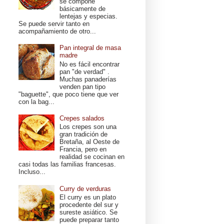
se compone
básicamente de
lentejas y especias.
Se puede servir tanto en
acompañamiento de otro...
Pan integral de masa
madre
No es fácil encontrar
pan "de verdad" .
Muchas panaderías
venden pan tipo
"baguette", que poco tiene que ver
con la bag...
Crepes salados
Los crepes son una
gran tradición de
Bretaña, al Oeste de
Francia, pero en
realidad se cocinan en
casi todas las familias francesas.
Incluso...
Curry de verduras
El curry es un plato
procedente del sur y
sureste asiático. Se
puede preparar tanto