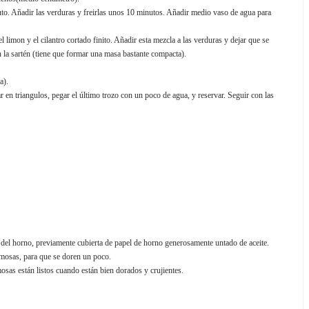
inuto. Añadir las verduras y freirlas unos 10 minutos. Añadir medio vaso de agua para
limon y el cilantro cortado finito. Añadir esta mezcla a las verduras y dejar que se
la sartén (tiene que formar una masa bastante compacta).
a).
en triangulos, pegar el último trozo con un poco de agua, y reservar. Seguir con las
del horno, previamente cubierta de papel de horno generosamente untado de aceite.
amosas, para que se doren un poco.
as están listos cuando están bien dorados y crujientes.