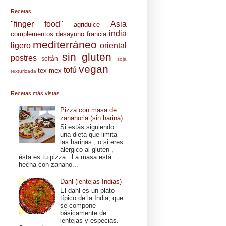
Recetas
"finger food"
Asia
agridulce
india
complementos
desayuno
francia
mediterráneo
ligero
oriental
sin gluten
postres
seitán
soja
vegan
tofú
tex mex
texturizada
Recetas más vistas
Pizza con masa de
zanahoria (sin harina)
Si estás siguiendo
una dieta que limita
las harinas , o si eres
alérgico al gluten ,
ésta es tu pizza. La masa está
hecha con zanaho...
Dahl (lentejas Indias)
El dahl es un plato
típico de la India, que
se compone
básicamente de
lentejas y especias.