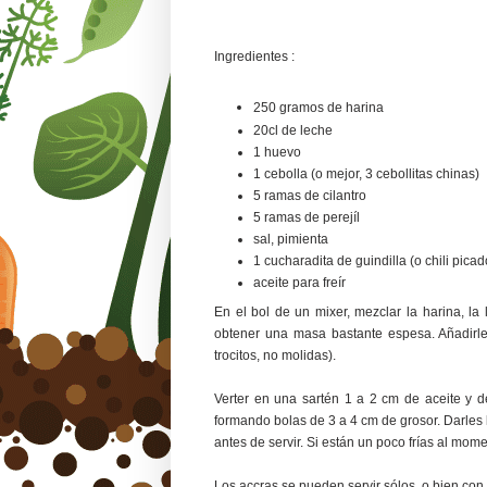
Ingredientes :
250 gramos de harina
20cl de leche
1 huevo
1 cebolla (o mejor, 3 cebollitas chinas)
5 ramas de cilantro
5 ramas de perejíl
sal, pimienta
1 cucharadita de guindilla (o chili picad
aceite para freír
En el bol de un mixer, mezclar la harina, la l
obtener una masa bastante espesa. Añadirle e
trocitos, no molidas).
Verter en una sartén 1 a 2 cm de aceite y 
formando bolas de 3 a 4 cm de grosor. Darles
antes de servir. Si están un poco frías al mom
Los accras se pueden servir sólos, o bien con