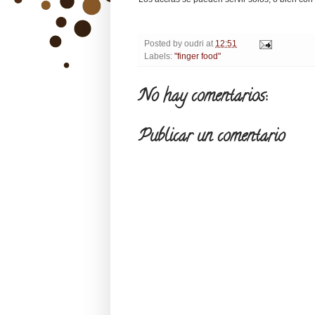
Posted by
oudri
at
12:51
Labels:
"finger food"
No hay comentarios:
Publicar un comentario