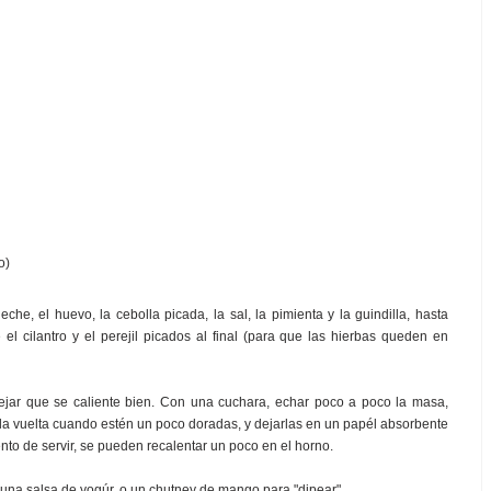
o)
eche, el huevo, la cebolla picada, la sal, la pimienta y la guindilla, hasta
l cilantro y el perejil picados al final (para que las hierbas queden en
dejar que se caliente bien. Con una cuchara, echar poco a poco la masa,
 la vuelta cuando estén un poco doradas, y dejarlas en un papél absorbente
ento de servir, se pueden recalentar un poco en el horno.
 una salsa de yogúr, o un chutney de mango para "dipear".